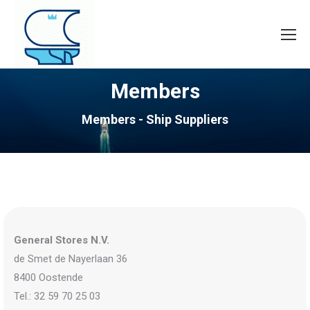
Members
Members - Ship Suppliers
General Stores N.V.
de Smet de Nayerlaan 36
8400 Oostende
Tel.: 32 59 70 25 03