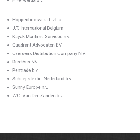
F. Ferwerda b.v.
Hoppenbrouwers b.v.b.a.
J.T. International Belgium
Kayak Maritime Services n.v.
Quadrant Advocaten BV
Overseas Distribution Company N.V.
Rustibus NV
Pentrade b.v.
Scheepstextiel Nederland b.v.
Sunny Europe n.v.
W.G. Van Der Zanden b.v.