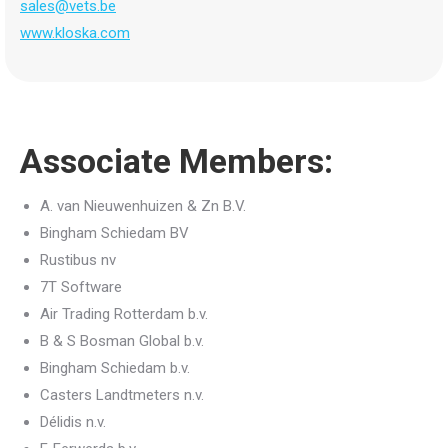
sales@vets.be
www.kloska.com
Associate Members:
A. van Nieuwenhuizen & Zn B.V.
Bingham Schiedam BV
Rustibus nv
7T Software
Air Trading Rotterdam b.v.
B & S Bosman Global b.v.
Bingham Schiedam b.v.
Casters Landtmeters n.v.
Délidis n.v.